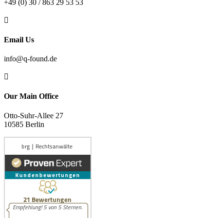
+49 (0) 30 / 863 29 53 53

Email Us
info@q-found.de

Our Main Office
Otto-Suhr-Allee 27
10585 Berlin